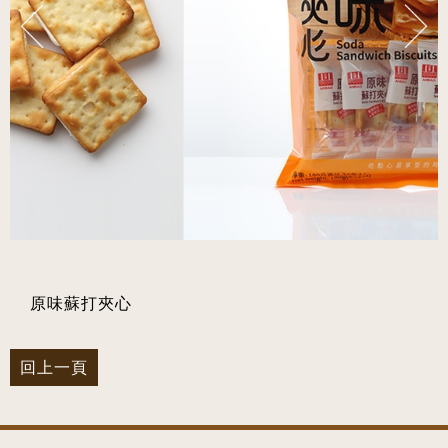
原味蘇打夾心
回上一頁