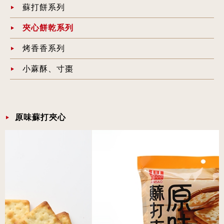
蘇打餅系列
夾心餅乾系列
烤香香系列
小蔴酥、寸棗
原味蘇打夾心