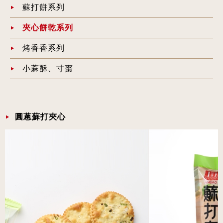
蘇打餅系列
夾心餅乾系列
烤香香系列
小蔴酥、寸棗
圓蔥蘇打夾心