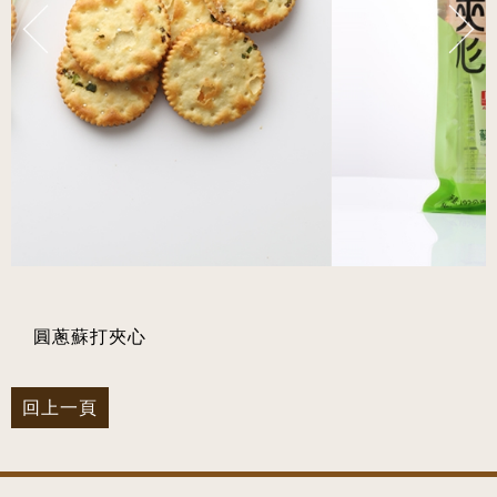
圓蔥蘇打夾心
回上一頁